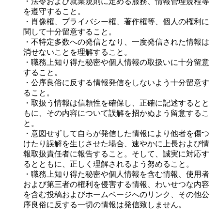
・法令および就業規則に定める服務、情報管理規程等
を遵守すること。
・肖像権、プライバシー権、著作権等、個人の権利に
関して十分留意すること。
・不特定多数への発信となり、一度発信された情報は
消せないことを理解すること。
・職務上知り得た秘密や個人情報の取扱いに十分留意
すること。
・公序良俗に反する情報発信をしないよう十分留意す
ること。
・取扱う情報は信頼性を確保し、正確に記述するとと
もに、その内容について誤解を招かぬよう留意するこ
と。
・意図せずして自らが発信した情報により他者を傷つ
けたり誤解を生じさせた場合、速やかに上長および情
報取扱責任者に報告すること。そして、誠実に対応す
るとともに、正しく理解されるよう努めること。
・職務上知り得た秘密や個人情報を含む情報、使用者
および第三者の権利を侵害する情報、わいせつな内容
を含む投稿およびホームページへのリンク、その他公
序良俗に反する一切の情報は発信致しません。